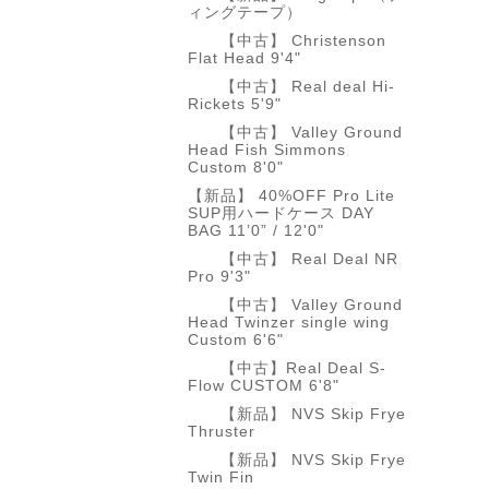
ィングテープ）
【中古】 Christenson
Flat Head 9'4"
【中古】 Real deal Hi-
Rickets 5'9"
【中古】 Valley Ground
Head Fish Simmons
Custom 8'0"
【新品】 40%OFF Pro Lite
SUP用ハードケース DAY
BAG 11’0” / 12'0"
【中古】 Real Deal NR
Pro 9'3"
【中古】 Valley Ground
Head Twinzer single wing
Custom 6'6"
【中古】Real Deal S-
Flow CUSTOM 6'8"
【新品】 NVS Skip Frye
Thruster
【新品】 NVS Skip Frye
Twin Fin