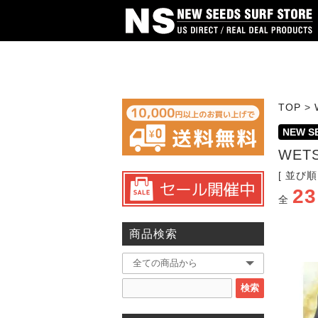
TOP
>
NEW 
WETS
[ 並び順
23
全
商品検索