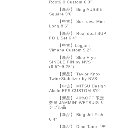
Root6.0 Custom 6'0"
【新品】 Bing AUSSIE
Square 9'0"
【中古】 Surf diva Mini
Long 8'6"
【新品】 Real deal SUP
FOIL Set 6'4"
【中古】Logjam
Vimana Custom 9'2"
【新品】 Skip Frye
SINGLE FIN by NVS
(6.5"~9.25")
【新品】 Taylor Knox
Twin+Stabilizer by NVS
【中古】 MITSU Design
Akule EPS CUSTOM 6'0"
【新品】 40%OFF 限定
数量 JAMMIN' WETSUIS サ
ンプル品
【新品】 Bing Jet Fish
6'4"
【新品】 Ding Tape（デ