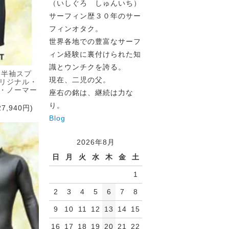
（いしぐろ しゅんいち）
サーフィン歴３０年のサー
フィンオタク。
世界各地での豊富なサーフ
ィン経験に裏付けられた知
識とウンチクを誇る。
m半袖スプ
現在、二児の父。
リジナル・
・ノーマー
座右の銘は、継続は力な
り。
7,940円)
Blog
2026年8月
日
月
火
水
木
金
土
1
2
3
4
5
6
7
8
9
10
11
12
13
14
15
16
17
18
19
20
21
22