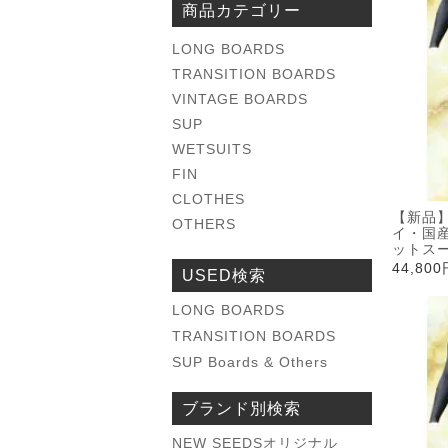
商品カテゴリー
LONG BOARDS
TRANSITION BOARDS
VINTAGE BOARDS
SUP
WETSUITS
FIN
CLOTHES
【新品】
OTHERS
イ・国
ットス
44,80
USED検索
LONG BOARDS
TRANSITION BOARDS
SUP Boards & Others
ブランド別検索
NEW SEEDSオリジナル