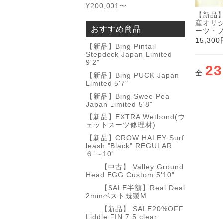
¥200,001〜
【新品
産オリ
おすすめ商品
ーツ・
15,30
【新品】Bing Pintail
Stepdeck Japan Limited
9'2"
23
全
【新品】Bing PUCK Japan
Limited 5'7"
【新品】Bing Swee Pea
Japan Limited 5'8"
【新品】EXTRA Wetbond(ウ
ェットスーツ修理材)
【新品】CROW HALEY Surf
leash "Black" REGULAR
６’～10’
【中古】 Valley Ground
Head EGG Custom 5'10"
【SALE半額】Real Deal
2mmベスト既製M
【新品】 SALE20%OFF
Liddle FIN 7.5 clear