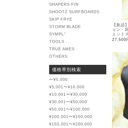
SHAPERS FIN
SHOOTZ SURFBOARDS
SKIP FRYE
【新品】
STORM BLADE
ョン・
SYMPL°
ェット
27,50
TOOLS
TRUE AMES
OTHERS
価格帯別検索
〜¥5,000
¥5,001〜¥10,000
¥10,001〜¥30,000
¥30,001〜¥50,000
¥50,001〜¥100,000
¥100,001〜¥150,000
¥150,001〜¥200,000