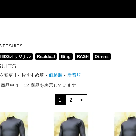
WETSUITS
SEEDSオリジナル
Realdeal
Bing
RASH
Others
UITS
を変更 ] -
おすすめ順
-
価格順
-
新着順
商品中 1 - 12 商品を表示しています
1
2
>