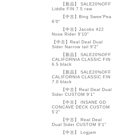
【新品】 SALE20%OFF
Liddle FIN 7.5 raw
【中古】Bing Swee'Pea
6'0"
【中古】Jacobs 422
Nose Rider 9'10"
【中古】Real Deal Dual
Sider Narrow tail 9'2"
【新品】 SALE20%OFF
CALIFORNIA CLASSIC FIN
6.5 black
【新品】 SALE20%OFF
CALIFORNIA CLASSIC FIN
7.0 black
【中古】Real Deal Dual
Sider CUSTOM 9'1"
【中古】 INSANE GD
CONCAVE DECK CUSTOM
5'2"
【中古】 Real Deal
Dual Sider CUSTOM 9'1"
【中古】 Logjam