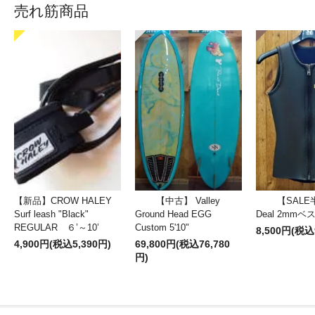
売れ筋商品
【新品】CROW HALEY
【中古】 Valley
【SALE
Surf leash "Black"
Ground Head EGG
Deal 2mm
REGULAR ６’～10’
Custom 5'10"
8,500円(税込
4,900円(税込5,390円)
69,800円(税込76,780
円)