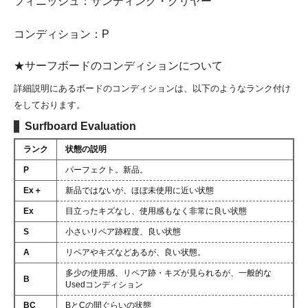
フィニッシュ：サンディング・クリヤー
コンディション：P
★サーフボードのコンディションについて
詳細説明にあるボードのコンディションは、以下のようなランク付け
をしております。
Surfboard Evaluation
ランク
状態の説明
P
パーフェクト。新品。
Ex＋
新品ではないが、ほぼ未使用に近い状態
Ex
目立ったキズなし、使用感もなく非常に良い状態
S
小さいリペア跡程度、良い状態
A
リペアやキズなどあるが、良い状態。
多少の使用感、リペア跡・キズが見られるが、一般的な
B
Usedコンディション
BC
BとCの間ぐらいの状態