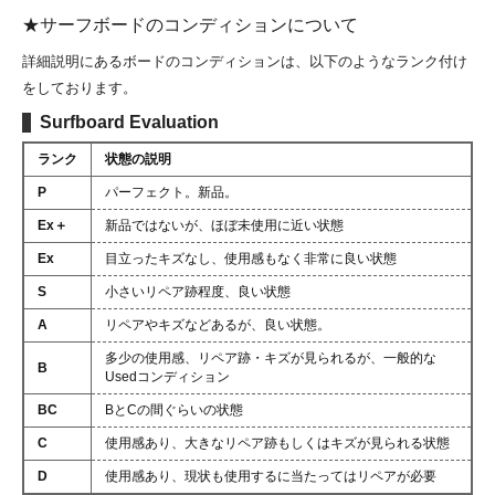
★サーフボードのコンディションについて
詳細説明にあるボードのコンディションは、以下のようなランク付け
をしております。
Surfboard Evaluation
ランク
状態の説明
P
パーフェクト。新品。
Ex＋
新品ではないが、ほぼ未使用に近い状態
Ex
目立ったキズなし、使用感もなく非常に良い状態
S
小さいリペア跡程度、良い状態
A
リペアやキズなどあるが、良い状態。
多少の使用感、リペア跡・キズが見られるが、一般的な
B
Usedコンディション
BC
BとCの間ぐらいの状態
C
使用感あり、大きなリペア跡もしくはキズが見られる状態
D
使用感あり、現状も使用するに当たってはリペアが必要