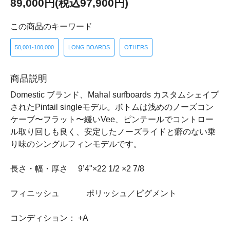
89,000円(税込97,900円)
この商品のキーワード
50,001-100,000
LONG BOARDS
OTHERS
商品説明
Domestic ブランド、Mahal surfboards カスタムシェイプ
されたPintail singleモデル。ボトムは浅めのノーズコン
ケーブ〜フラット〜緩いVee、ピンテールでコントロー
ル取り回しも良く、安定したノーズライドと癖のない乗
り味のシングルフィンモデルです。
長さ・幅・厚さ 9’4"×22 1/2 ×2 7/8
フィニッシュ ポリッシュ／ピグメント
コンディション： +A