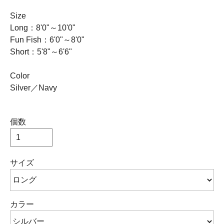
Size
Long：8'0"～10'0"
Fun Fish：6'0"～8'0"
Short：5'8"～6'6"
Color
Silver／Navy
個数
サイズ
カラー