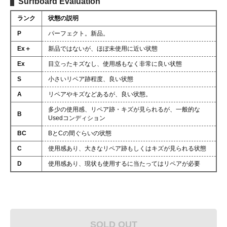
Surfboard Evaluation
ランク
状態の説明
P
パーフェクト。新品。
Ex＋
新品ではないが、ほぼ未使用に近い状態
Ex
目立ったキズなし、使用感もなく非常に良い状態
S
小さいリペア跡程度、良い状態
A
リペアやキズなどあるが、良い状態。
多少の使用感、リペア跡・キズが見られるが、一般的な
B
Usedコンディション
BC
BとCの間ぐらいの状態
C
使用感あり、大きなリペア跡もしくはキズが見られる状態
D
使用感あり、現状も使用するに当たってはリペアが必要
SOLD OUT