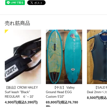
売れ筋商品
【新品】CROW HALEY
【中古】 Valley
【SALE
Surf leash "Black"
Ground Head EGG
Deal 2mm
REGULAR ６’～10’
Custom 5'10"
8,500円(税込
4,900円(税込5,390円)
69,800円(税込76,780
円)