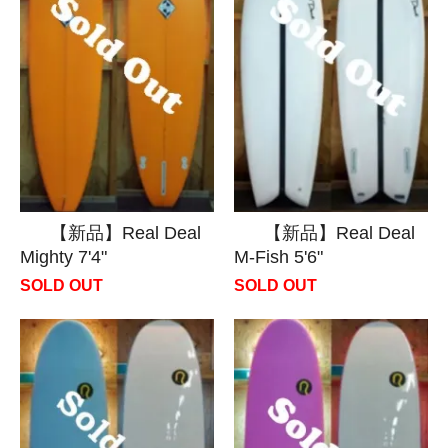
【新品】Real Deal
【新品】Real Deal
Mighty 7'4"
M-Fish 5'6"
SOLD OUT
SOLD OUT