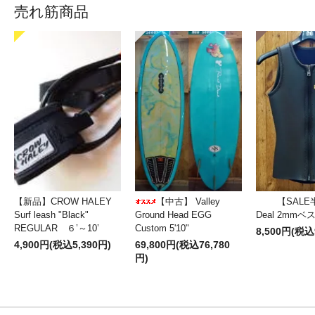
売れ筋商品
【新品】CROW HALEY
【中古】 Valley
【SALE
Surf leash "Black"
Ground Head EGG
Deal 2mm
REGULAR ６’～10’
Custom 5'10"
8,500円(税込
4,900円(税込5,390円)
69,800円(税込76,780
円)