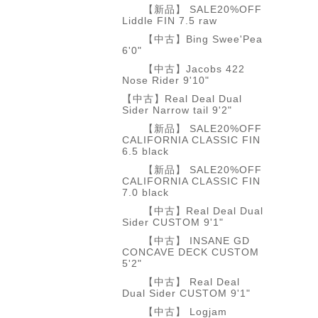
【新品】 SALE20%OFF
Liddle FIN 7.5 raw
【中古】Bing Swee'Pea
6'0"
【中古】Jacobs 422
Nose Rider 9'10"
【中古】Real Deal Dual
Sider Narrow tail 9'2"
【新品】 SALE20%OFF
CALIFORNIA CLASSIC FIN
6.5 black
【新品】 SALE20%OFF
CALIFORNIA CLASSIC FIN
7.0 black
【中古】Real Deal Dual
Sider CUSTOM 9'1"
【中古】 INSANE GD
CONCAVE DECK CUSTOM
5'2"
【中古】 Real Deal
Dual Sider CUSTOM 9'1"
【中古】 Logjam