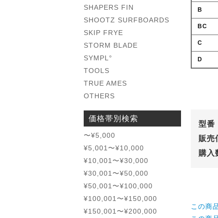
SHAPERS FIN
B
SHOOTZ SURFBOARDS
BC
SKIP FRYE
C
STORM BLADE
SYMPL°
D
TOOLS
TRUE AMES
OTHERS
価格帯別検索
型番
〜¥5,000
販売
¥5,001〜¥10,000
購入
¥10,001〜¥30,000
¥30,001〜¥50,000
¥50,001〜¥100,000
¥100,001〜¥150,000
この商
¥150,001〜¥200,000