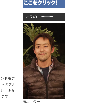
店長のコーナー
ラウンドモデ
ト～ダブル
もレールセ
ります。
石黒 俊一