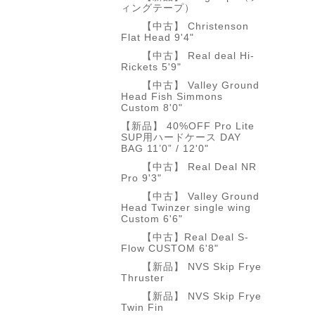
ィングテープ）
【中古】 Christenson
Flat Head 9'4"
【中古】 Real deal Hi-
Rickets 5'9"
【中古】 Valley Ground
Head Fish Simmons
Custom 8'0"
【新品】 40%OFF Pro Lite
SUP用ハードケース DAY
BAG 11’0” / 12'0"
【中古】 Real Deal NR
Pro 9'3"
【中古】 Valley Ground
Head Twinzer single wing
Custom 6'6"
【中古】Real Deal S-
Flow CUSTOM 6'8"
【新品】 NVS Skip Frye
Thruster
【新品】 NVS Skip Frye
Twin Fin