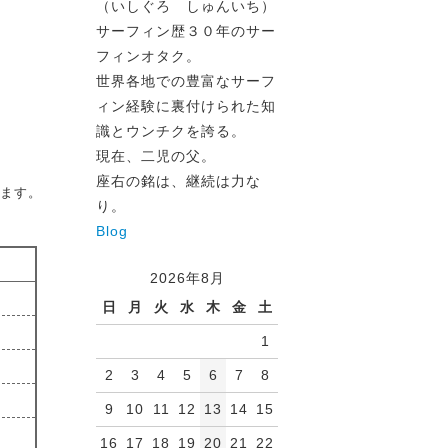
（いしぐろ しゅんいち）
サーフィン歴３０年のサー
フィンオタク。
世界各地での豊富なサーフ
ィン経験に裏付けられた知
識とウンチクを誇る。
現在、二児の父。
座右の銘は、継続は力な
ます。
り。
Blog
2026年8月
日
月
火
水
木
金
土
1
2
3
4
5
6
7
8
9
10
11
12
13
14
15
16
17
18
19
20
21
22