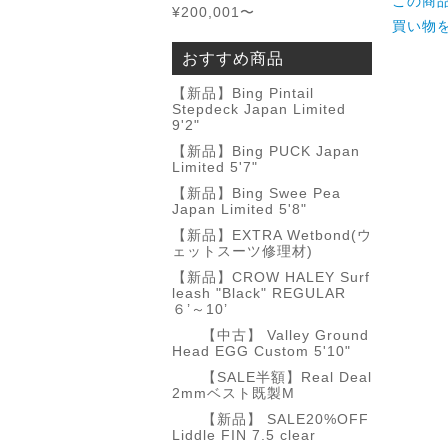
この商
¥200,001〜
買い物
おすすめ商品
【新品】Bing Pintail
Stepdeck Japan Limited
9'2"
【新品】Bing PUCK Japan
Limited 5'7"
【新品】Bing Swee Pea
Japan Limited 5'8"
【新品】EXTRA Wetbond(ウ
ェットスーツ修理材)
【新品】CROW HALEY Surf
leash "Black" REGULAR
６’～10’
【中古】 Valley Ground
Head EGG Custom 5'10"
【SALE半額】Real Deal
2mmベスト既製M
【新品】 SALE20%OFF
Liddle FIN 7.5 clear