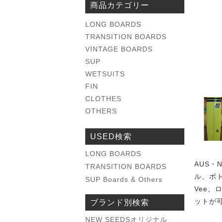
商品カテゴリー
LONG BOARDS
TRANSITION BOARDS
VINTAGE BOARDS
SUP
WETSUITS
FIN
CLOTHES
OTHERS
USED検索
LONG BOARDS
AUS・
TRANSITION BOARDS
ル。ボ
SUP Boards & Others
Vee
ットが
ブランド別検索
NEW SEEDSオリジナル