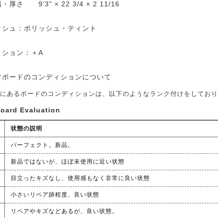
厚さ 9'3" × 22 3/4 × 2 11/16
ッシュ：ポリッシュ・ティント
ィション：＋A
フボードのコンディションについて
にあるボードのコンディションは、以下のようなランク付けをしており
board Evaluation
状態の説明
パーフェクト。新品。
新品ではないが、ほぼ未使用に近い状態
目立ったキズなし、使用感もなく非常に良い状態
小さいリペア跡程度、良い状態
リペアやキズなどあるが、良い状態。