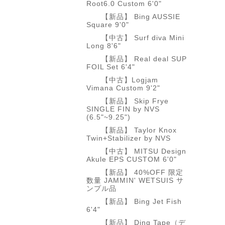
Root6.0 Custom 6'0"
【新品】 Bing AUSSIE
Square 9'0"
【中古】 Surf diva Mini
Long 8'6"
【新品】 Real deal SUP
FOIL Set 6'4"
【中古】Logjam
Vimana Custom 9'2"
【新品】 Skip Frye
SINGLE FIN by NVS
(6.5"~9.25")
【新品】 Taylor Knox
Twin+Stabilizer by NVS
【中古】 MITSU Design
Akule EPS CUSTOM 6'0"
【新品】 40%OFF 限定
数量 JAMMIN' WETSUIS サ
ンプル品
【新品】 Bing Jet Fish
6'4"
【新品】 Ding Tape（デ