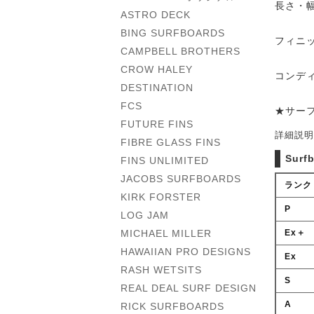
長さ・幅・
ASTRO DECK
BING SURFBOARDS
フィニ
CAMPBELL BROTHERS
CROW HALEY
コンデ
DESTINATION
FCS
★サー
FUTURE FINS
詳細説明
FIBRE GLASS FINS
Surf
FINS UNLIMITED
JACOBS SURFBOARDS
ランク
KIRK FORSTER
P
LOG JAM
Ex＋
MICHAEL MILLER
HAWAIIAN PRO DESIGNS
Ex
RASH WETSITS
S
REAL DEAL SURF DESIGN
A
RICK SURFBOARDS