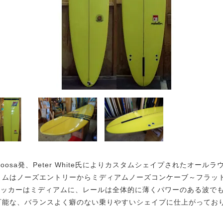
Noosa発、Peter White氏によりカスタムシェイプされたオール
トムはノーズエントリーからミディアムノーズコンケーブ～フラッ
、ロッカーはミディアムに、レールは全体的に薄くパワーのある波で
可能な、バランスよく癖のない乗りやすいシェイプに仕上がってお